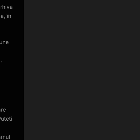
arhiva
a, în
iune
.
re
uteți
ramul