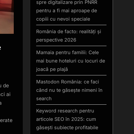
spre digitalizare prin PNRR
pentru a fi mai aproape de
copiii cu nevoi speciale
România de facto: realități și
perspective 2026
e
Mamaia pentru familii: Cele
mai bune hoteluri cu locuri de
joacă pe plajă
Mastodon România: ce faci
u de
când nu te găsește nimeni în
ci ai
search
a
Keyword research pentru
articole SEO în 2025: cum
ferate
găsești subiecte profitabile