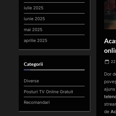
iulie 2025
iunie 2025
mai 2025
Acas
aprilie 2025
onl
Po
22
Categorii
on
Dor d
Diverse
poveș
ajuns
Posturi TV Online Gratuit
telen
Recomandari
strea
de
Ac