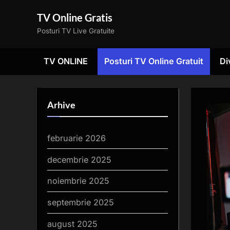
Skip
TV Online Gratis
to
Posturi TV Live Gratuite
content
TV ONLINE
Posturi TV Online Gratuit
Di
Arhive
februarie 2026
decembrie 2025
noiembrie 2025
septembrie 2025
august 2025