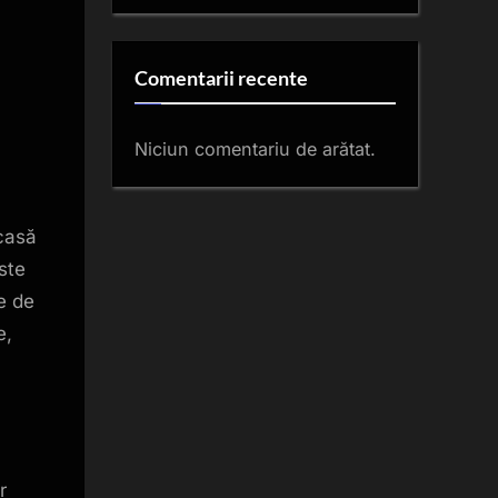
Comentarii recente
Niciun comentariu de arătat.
Acasă
ste
e de
e,
r