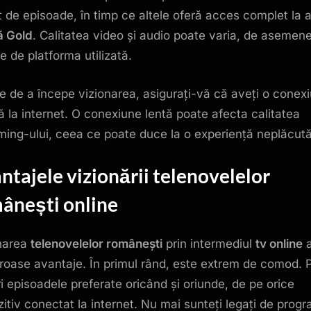
at de episoade, în timp ce altele oferă acces complet la 
ă Gold
. Calitatea video și audio poate varia, de asemene
e de platforma utilizată.
te de a începe vizionarea, asigurați-vă că aveți o conex
lă la internet. O conexiune lentă poate afecta calitatea
ming-ului, ceea ce poate duce la o experiență neplăcută
ntajele vizionării
telenovelelor
ânești
online
narea
telenovelelor românești
prin intermediul
tv online
a
oase avantaje. În primul rând, este extrem de comod. P
i episoadele preferate oricând și oriunde, de pe orice
zitiv conectat la internet. Nu mai sunteți legați de prog