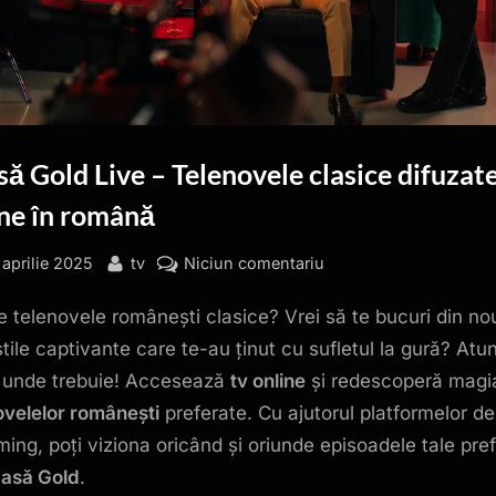
ă Gold Live – Telenovele clasice difuzat
ine în română
sted
By
la
 aprilie 2025
tv
Niciun comentariu
Acasă
e telenovele românești clasice? Vrei să te bucuri din no
Gold
Live
tile captivante care te-au ținut cu sufletul la gură? Atun
–
 unde trebuie! Accesează
tv online
și redescoperă magi
Telenovele
ovelelor românești
preferate. Cu ajutorul platformelor de
clasice
ming, poți viziona oricând și oriunde episoadele tale pre
difuzate
asă Gold
.
online