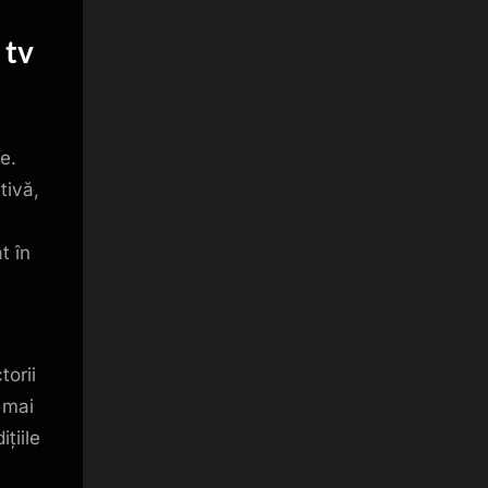
e
tv
e.
tivă,
t în
torii
 mai
țiile