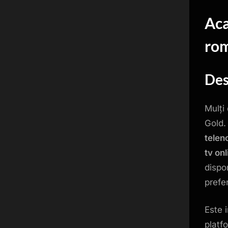
Aca
ro
Des
Mulți
Gold.
telen
tv onl
dispo
prefer
Este 
platf