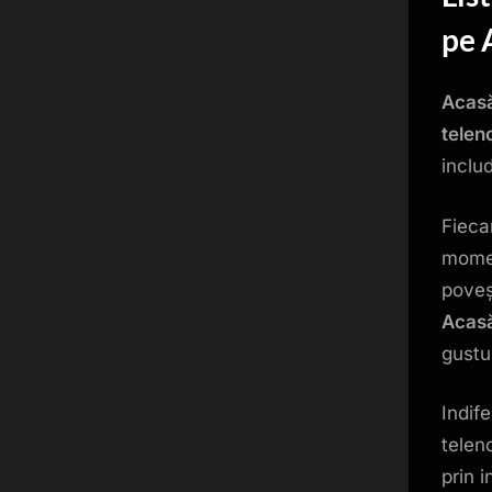
pe
Acas
telen
includ
Fieca
momen
poveș
Acas
gustur
Indif
telen
prin 