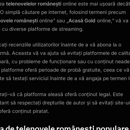
rea
telenovelelor românești
online este mai ușoară decâ
 O simplă căutare pe internet, folosind termeni precum
novele românești
online” sau „
Acasă Gold
online,” vă va 
tă cu diverse platforme de streaming.
cați recenziile utilizatorilor înainte de a vă abona la o
ormă. Aceasta vă va ajuta să evitați platformele de calit
ioară, cu probleme de funcționare sau cu conținut neade
 platforme oferă perioade de probă gratuite, ceea ce vă
te să testați serviciul înainte de a vă angaja pe termen 
rați-vă că platforma aleasă oferă conținut legal. Este
ant să respectați drepturile de autor și să evitați site-ur
oferă conținut piratat.
ta de
telenovele românești
populare