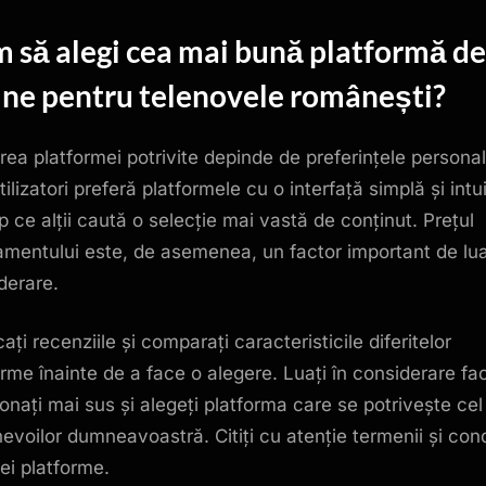
 să alegi cea mai bună platformă d
ine
pentru
telenovele românești
?
rea platformei potrivite depinde de preferințele personal
tilizatori preferă platformele cu o interfață simplă și intui
p ce alții caută o selecție mai vastă de conținut. Prețul
mentului este, de asemenea, un factor important de lua
derare.
cați recenziile și comparați caracteristicile diferitelor
orme înainte de a face o alegere. Luați în considerare fac
onați mai sus și alegeți platforma care se potrivește cel
nevoilor dumneavoastră. Citiți cu atenție termenii și condi
rei platforme.