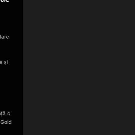
lare
e și
nță o
 Gold