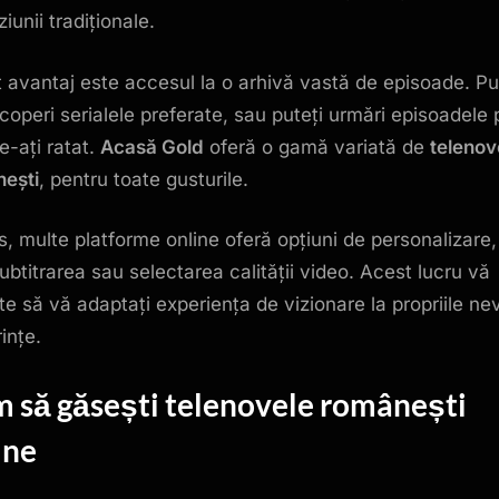
ziunii tradiționale.
t avantaj este accesul la o arhivă vastă de episoade. Pu
coperi serialele preferate, sau puteți urmări episoadele 
e-ați ratat.
Acasă Gold
oferă o gamă variată de
telenov
ești
, pentru toate gusturile.
us, multe platforme online oferă opțiuni de personalizare
subtitrarea sau selectarea calității video. Acest lucru vă
te să vă adaptați experiența de vizionare la propriile nev
ințe.
 să găsești
telenovele românești
ine