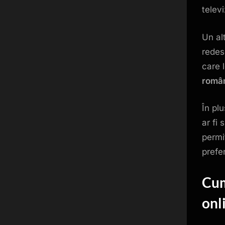
televi
Un al
redes
care l
român
În pl
ar fi 
permi
prefer
Cum
onl