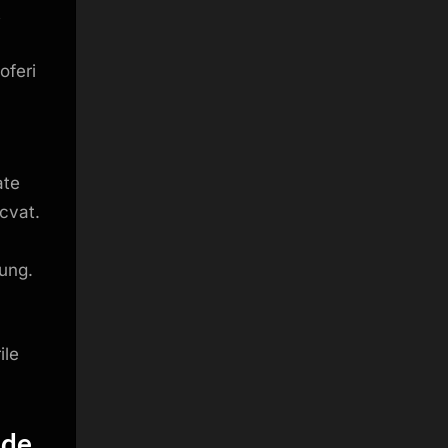
t
oferi
ate
cvat.
lung.
ile
 de