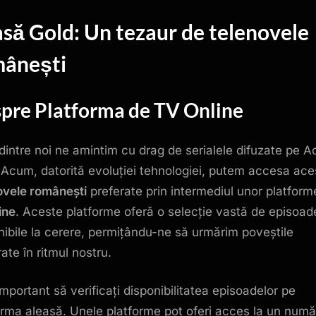
în
să Gold
: Un tezaur de
telenovele
română
mânești
pre Platforma de
TV Online
 dintre noi ne amintim cu drag de serialele difuzate pe 
 Acum, datorită evoluției tehnologiei, putem accesa ace
ovele românești
preferate prin intermediul unor platform
ine
. Aceste platforme oferă o selecție vastă de episoad
nibile la cerere, permițându-ne să urmărim poveștile
ate în ritmul nostru.
important să verificați disponibilitatea episoadelor pe
orma aleasă. Unele platforme pot oferi acces la un numă