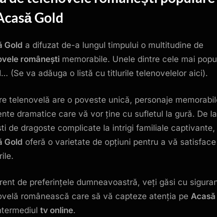
Acasă Gold
ă Gold
a difuzat de-a lungul timpului o multitudine de
ovele românești
memorabile. Unele dintre cele mai popu
… (Se va adăuga o listă cu titlurile telenovelelor aici).
re telenovelă are o poveste unică, personaje memorabil
te dramatice care vă vor ține cu sufletul la gură. De la
ti de dragoste complicate la intrigi familiale captivante,
ă Gold
oferă o varietate de opțiuni pentru a vă satisface
ile.
erent de preferințele dumneavoastră, veți găsi cu sigura
ovelă românească care să vă capteze atenția pe
Acasă
intermediul
tv online
.