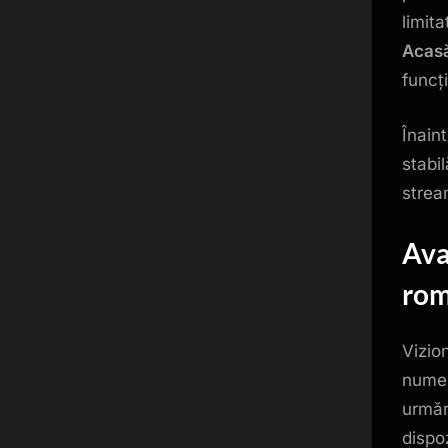
limit
Acas
funcți
Înain
stabi
strea
Ava
rom
Vizio
numer
urmăr
dispo