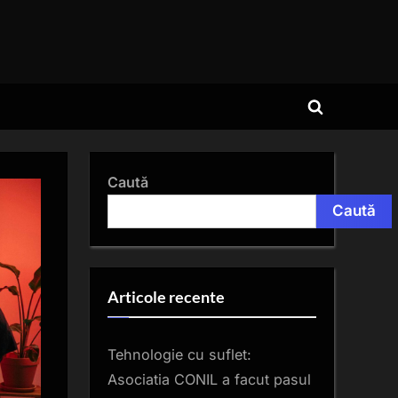
Toggle
search
form
Caută
Caută
Articole recente
Tehnologie cu suflet:
Asociatia CONIL a facut pasul