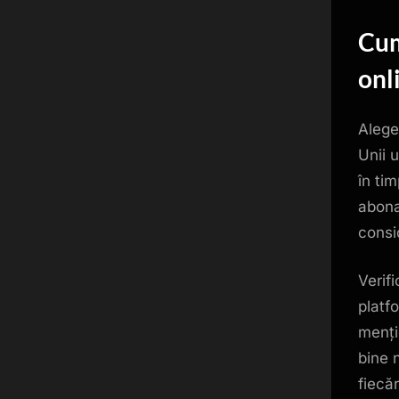
Cum
onl
Alege
Unii u
în tim
abona
consi
Verifi
platf
menți
bine 
fiecă