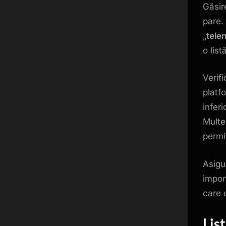
Găsi
pare.
„
tele
o lis
Verifi
platf
infer
Multe
permi
Asigu
import
care 
Lis