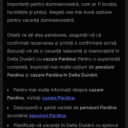
importanți pentru dumneavoastră, cum ar fi locația,
facilitățile și prețul. Alegeți cea mai bună opțiune
pentru vacanța dumneavoastră.
Odată ce ați ales pensiunea, asigurați-vă că
confirmați rezervarea și primiți o confirmare scrisă.
Bucurați-vă de o vacanță relaxantă și memorabilă în
Delta Dunării cu
cazare Pardina
! Pentru o experiență
completă, explorați mai multe opțiuni de
pensiuni
Pardina
și
cazare Pardina în Delta Dunării
.
Pentru mai multe informații despre
cazare
Pardina
, vizitați
cazare Pardina
.
Descoperiți o gamă variată de
pensiuni Pardina
accesând
pensiuni Pardina
.
Planificați-vă vacanța în Delta Dunării cu ajutorul