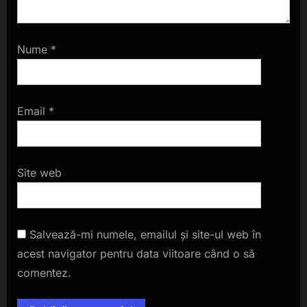
Nume
*
Email
*
Site web
Salvează-mi numele, emailul și site-ul web în
acest navigator pentru data viitoare când o să
comentez.