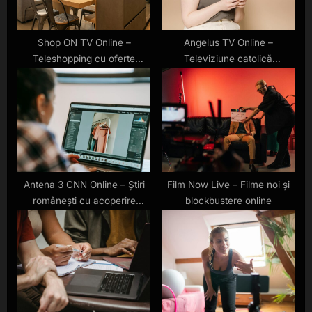
t
:
Shop ON TV Online –
Angelus TV Online –
Teleshopping cu oferte
Televiziune catolică
exclusive și produse
românească transmisă live
inovatoare
Antena 3 CNN Online – Știri
Film Now Live – Filme noi și
românești cu acoperire
blockbustere online
internațională, live gratuit