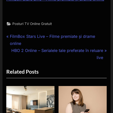
Posturi TV Online Gratuit
Navigare
P
FilmBox Stars Live – Filme premiate și drame
r
online
în
e
N
HBO 2 Online – Serialele tale preferate în reluare
articole
v
e
live
i
x
Related Posts
o
t
u
P
s
o
P
s
o
t
s
: