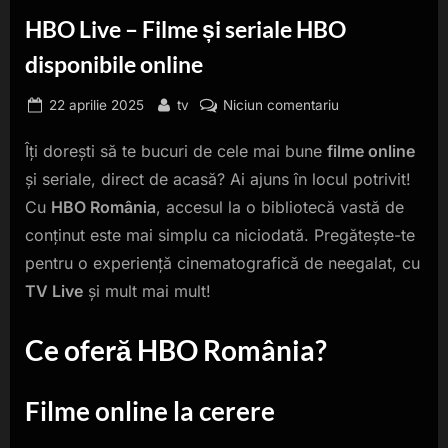
HBO Live – Filme și seriale HBO
disponibile online
Posted
By
la
22 aprilie 2025
tv
Niciun comentariu
on
HBO
Îți dorești să te bucuri de cele mai bune
filme online
Live
–
și seriale, direct de acasă? Ai ajuns în locul potrivit!
Filme
Cu
HBO România
, accesul la o bibliotecă vastă de
și
conținut este mai simplu ca niciodată. Pregătește-te
seriale
pentru o experiență cinematografică de neegalat, cu
HBO
disponibile
TV Live
și mult mai mult!
online
Ce oferă HBO România?
Filme online
la cerere