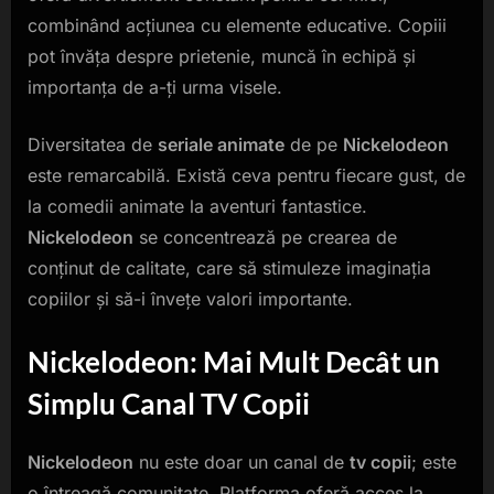
combinând acțiunea cu elemente educative. Copiii
pot învăța despre prietenie, muncă în echipă și
importanța de a-ți urma visele.
Diversitatea de
seriale animate
de pe
Nickelodeon
este remarcabilă. Există ceva pentru fiecare gust, de
la comedii animate la aventuri fantastice.
Nickelodeon
se concentrează pe crearea de
conținut de calitate, care să stimuleze imaginația
copiilor și să-i învețe valori importante.
Nickelodeon: Mai Mult Decât un
Simplu Canal TV Copii
Nickelodeon
nu este doar un canal de
tv copii
; este
o întreagă comunitate. Platforma oferă acces la