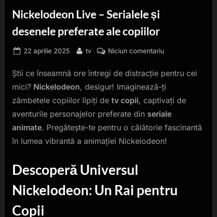
Nickelodeon Live – Serialele și
desenele preferate ale copiilor
Posted
By
la
22 aprilie 2025
tv
Niciun comentariu
on
Nickelodeon
Știi ce înseamnă ore întregi de distracție pentru cei
Live
–
mici?
Nickelodeon
, desigur! Imaginează-ți
Serialele
zâmbetele copiilor lipiți de
tv copii
, captivați de
și
aventurile personajelor preferate din
seriale
desenele
animate
. Pregătește-te pentru o călătorie fascinantă
preferate
ale
în lumea vibrantă a animației Nickelodeon!
copiilor
Descoperă Universul
Nickelodeon: Un Rai pentru
Copii