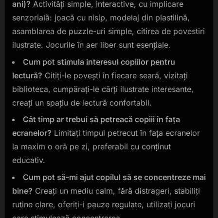
ani)?
Activități simple, interactive, cu implicare
senzorială: joacă cu nisip, modelaj din plastilină,
asamblarea de puzzle-uri simple, citirea de povestiri
ilustrate. Jocurile în aer liber sunt esențiale.
Cum pot stimula interesul copiilor pentru
lectură?
Citiți-le povești în fiecare seară, vizitați
biblioteca, cumpărați-le cărți ilustrate interesante,
creați un spațiu de lectură confortabil.
Cât timp ar trebui să petreacă copiii în fața
ecranelor?
Limitați timpul petrecut în fața ecranelor
la maxim o oră pe zi, preferabil cu conținut
educativ.
Cum pot să-mi ajut copilul să se concentreze mai
bine?
Creați un mediu calm, fără distrageri, stabiliți
rutine clare, oferiți-i pauze regulate, utilizați jocuri
care stimulează concentrarea.