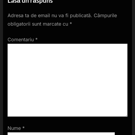
Lasă un răspuns
Adresa ta de email nu va fi publicată.
Câmpurile
obligatorii sunt marcate cu
*
Comentariu
*
Nume
*