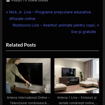
Posturi TV Online Gratuit
Navigare
P
Nick Jr. Live – Programe preșcolare educative
r
difuzate online
în
e
N
Nicktoons Live – Aventuri animate pentru copii,
articole
v
e
live și gratuite
i
x
Related Posts
o
t
u
P
s
o
P
s
o
t
s
:
t
:
Antena Internațional Online –
Antena 1 Live – Emisiuni și
Televiziune românească
seriale românești online,