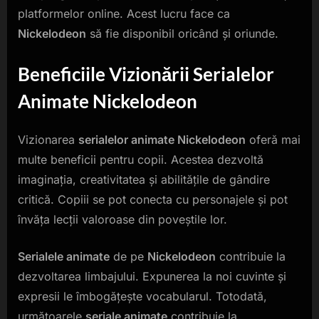
platformelor online. Acest lucru face ca
Nickelodeon
să fie disponibil oricând și oriunde.
Beneficiile Vizionării Serialelor
Animate Nickelodeon
Vizionarea
serialelor animate Nickelodeon
oferă mai
multe beneficii pentru copii. Acestea dezvoltă
imaginația, creativitatea și abilitățile de gândire
critică. Copiii se pot conecta cu personajele și pot
învăța lecții valoroase din poveștile lor.
Serialele animate
de pe
Nickelodeon
contribuie la
dezvoltarea limbajului. Expunerea la noi cuvinte și
expresii le îmbogățește vocabularul. Totodată,
următoarele
seriale animate
contribuie la