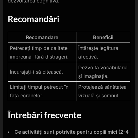
dezvoltarea cognitivă.
Recomandări
Recomandare
Beneficii
Petreceți timp de calitate
Întărește legătura
împreună, fără distrageri.
afectivă.
Dezvoltă vocabularul
Încurajați-i să citească.
și imaginația.
Limitați timpul petrecut în
Protejează sănătatea
fața ecranelor.
vizuală și somnul.
Întrebări frecvente
Ce activități sunt potrivite pentru copiii mici (2-4