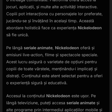
jocuri, aplicații, și multe alte activități interactive.
Copiii pot interacționa cu personajele lor preferate,
jucându-se și învățând în același timp. Această
abordare holistică face ca experiența
Nickelodeon
să fie unică.
Pe lângă
seriale animate
,
Nickelodeon
oferă și
emisiuni live-action, filme și spectacole speciale.
Acest lucru asigură o varietate de opțiuni pentru
copiii de toate vârstele, menținându-i implicați și
distrați. Conținutul este atent selectat pentru a oferi
o experiență sigură și educativă.
Accesul la conținutul
Nickelodeon
este ușor. Pe
lângă televiziune, puteți accesa
seriale animate
și
alte programe prin intermediul aplicațiilor mobile și