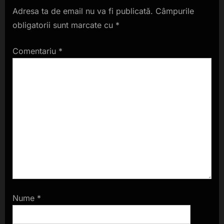
Adresa ta de email nu va fi publicată.
Câmpurile
obligatorii sunt marcate cu
*
Comentariu
*
Nume
*