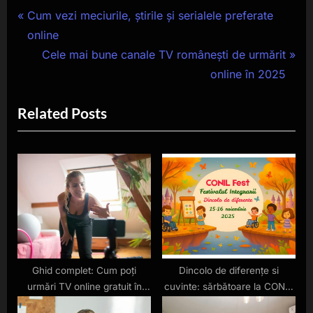
Navigare
P
Cum vezi meciurile, știrile și serialele preferate
r
online
în
e
N
Cele mai bune canale TV românești de urmărit
articole
v
e
online în 2025
i
x
Related Posts
o
t
u
P
s
o
P
s
o
t
s
:
t
:
Ghid complet: Cum poți
Dincolo de diferențe si
urmări TV online gratuit în
cuvinte: sărbătoare la CONIL
România
Fest