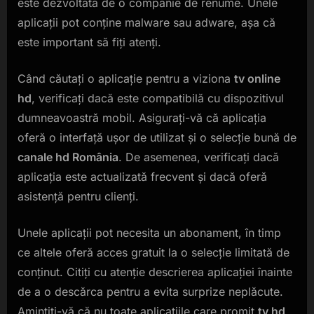
este dezvoltată de o companie de renume. Unele
aplicații pot conține malware sau adware, așa că
este important să fiți atenți.
Când căutați o aplicație pentru a viziona
tv online
hd
, verificați dacă este compatibilă cu dispozitivul
dumneavoastră mobil. Asigurați-vă că aplicația
oferă o interfață ușor de utilizat și o selecție bună de
canale hd România
. De asemenea, verificați dacă
aplicația este actualizată frecvent și dacă oferă
asistență pentru clienți.
Unele aplicații pot necesita un abonament, în timp
ce altele oferă acces gratuit la o selecție limitată de
conținut. Citiți cu atenție descrierea aplicației înainte
de a o descărca pentru a evita surprize neplăcute.
Amintiți-vă că nu toate aplicațiile care promit
tv hd