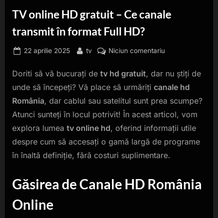
TV online HD gratuit – Ce canale
transmit în format Full HD?
Posted
By
la
22 aprilie 2025
tv
Niciun comentariu
on
TV
Doriti să vă bucurați de
tv hd gratuit
, dar nu știți de
online
HD
unde să începeți? Vă place să urmăriți
canale hd
gratuit
România
, dar cablul sau satelitul sunt prea scumpe?
–
Atunci sunteți în locul potrivit! În acest articol, vom
Ce
explora lumea
tv online hd
, oferind informații utile
canale
transmit
despre cum să accesați o gamă largă de programe
în
în înaltă definiție, fără costuri suplimentare.
format
Full
Găsirea de
Canale HD România
HD?
Online