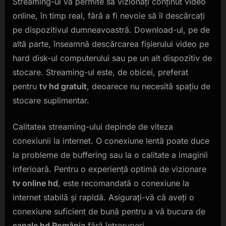
Streaming-ul vă permite să vizionați conținut video
online, în timp real, fără a fi nevoie să îl descărcați
pe dispozitivul dumneavoastră. Download-ul, pe de
altă parte, înseamnă descărcarea fișierului video pe
hard disk-ul computerului sau pe un alt dispozitiv de
stocare. Streaming-ul este, de obicei, preferat
pentru
tv hd gratuit
, deoarece nu necesită spațiu de
stocare suplimentar.
Calitatea streaming-ului depinde de viteza
conexiunii la internet. O conexiune lentă poate duce
la probleme de buffering sau la o calitate a imaginii
inferioară. Pentru o experiență optimă de vizionare
tv online hd
, este recomandată o conexiune la
internet stabilă și rapidă. Asigurați-vă că aveți o
conexiune suficient de bună pentru a vă bucura de
canale hd România
fără întreruperi.