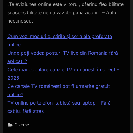
„Televiziunea online este viitorul, oferind flexibilitate
și accesibilitate nemaivăzute până acum.” – Autor
necunoscut
Cum vezi meciurile, știrile și serialele preferate
online
Unde poți vedea posturi TV live din România fără
aplicații?
Cele mai populare canale TV românești în direct –
2025
Ce canale TV românești pot fi urmărite gratuit
online?
TV online pe telefon, tabletă sau laptop – Fără
cablu, fără stres
Diverse