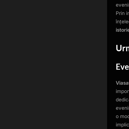
eveni
Prin i
înțel
istori
Urm
Eve
Viasa
impor
dedic
eveni
o mod
impli