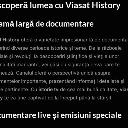
coperă lumea cu Viasat History
difuzată
online
amă largă de documentare
t History
oferă o varietate impresionantă de documenta
rind diverse perioade istorice și teme. De la războaie
le și revoluții la descoperiri științifice și viețile unor
nalități marcante, vei găsi cu siguranță ceva care te
nează. Canalul oferă o perspectivă unică asupra
mentelor importante, prezentând informații detaliate și
ze pertinente. Cu
istorie tv
de cea mai bună calitate,
via
ry
te va ține captivat de la început până la sfârșit.
umentare live și emisiuni speciale