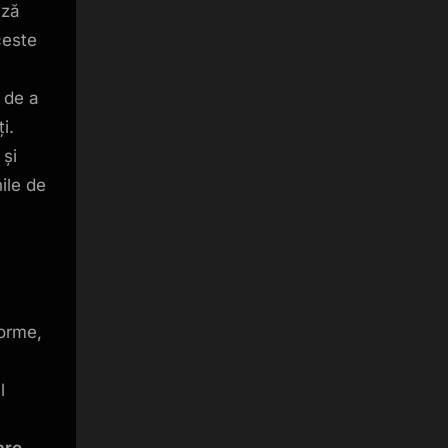
ază
ceste
 de a
i.
 și
ile de
forme,
l
are