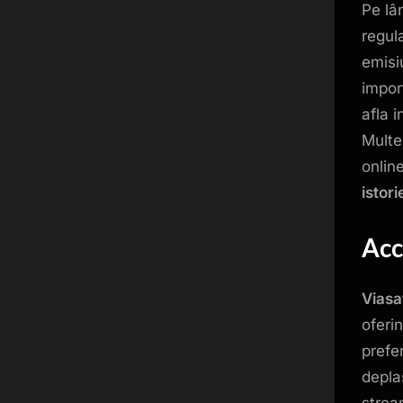
Pe lâ
regul
emisi
impor
afla i
Multe
onlin
istori
Acc
Viasa
oferin
prefe
deplas
strea