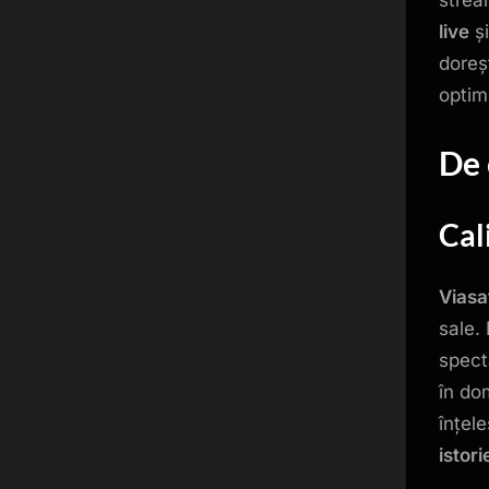
live
și
doreș
optimi
De 
Cal
Viasa
sale.
spect
în do
înțele
istori