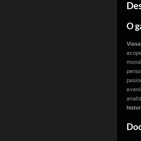
Des
O g
Viasa
acope
mondia
perso
pasio
eveni
anali
histo
Doc