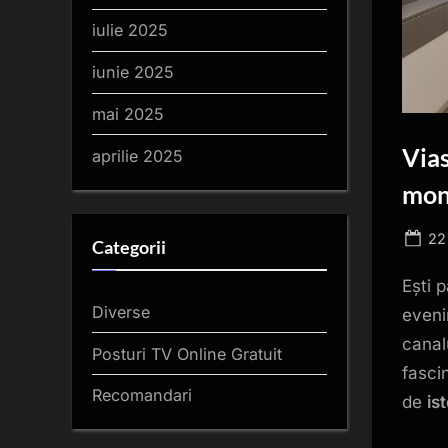
iulie 2025
iunie 2025
mai 2025
Vias
aprilie 2025
mond
Po
22
Categorii
on
Ești p
Diverse
eveni
canal
Posturi TV Online Gratuit
fasci
Recomandari
de
ist