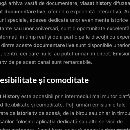
ngă arhiva vastă de documentare,
viasat history
difuze
at
documentare live
, oferind o experiență interactivă. A
uni speciale, adesea dedicate unor evenimente istorice
tante sau unor aniversări, sunt o oportunitate excelentă
nformații în timp real și de a participa la discuții cu experț
 dintre aceste
documentare live
sunt disponibile ulterior
e, pentru cei care nu le-au putut urmări în direct. Emisiun
e tv
de pe acest canal sunt remarcabile.
esibilitate și comoditate
t History
este accesibil prin intermediul mai multor plat
d flexibilitate și comoditate. Poți urmări emisiunile tale
rate de
istorie tv
de acasă, de la birou sau chiar în timpu
ărilor, folosind aplicația dedicată sau alte servicii de
ming partenere. Acest lucru asigură acces la
document