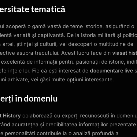
ersitate tematică
ul acoperă o gamă vastă de teme istorice, asigurând o
ență variată și captivantă. De la istoria militară și politi
a artei, științei și culturii, vei descoperi o multitudine de
ective asupra trecutului. Acest lucru face din
viasat his
 excelentă de informații pentru pasionații de istorie, indi
ferințele lor. Fie că ești interesat de
documentare live
s
uni arhivate, vei găsi multe opțiuni interesante.
erți în domeniu
t History
colaborează cu experți recunoscuți în domeniu
rând acuratețea și credibilitatea informațiilor prezentate
e personalități contribuie la o analiză profundă a