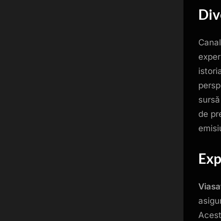
Div
Canal
experi
istori
persp
sursă
de pre
emisi
Exp
Viasa
asigu
Acest