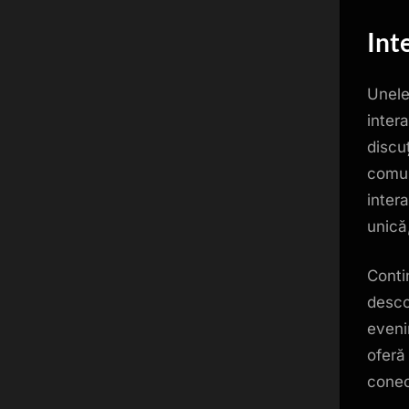
Int
Unel
intera
discuț
comun
intera
unică
Conti
desco
eveni
oferă
conec