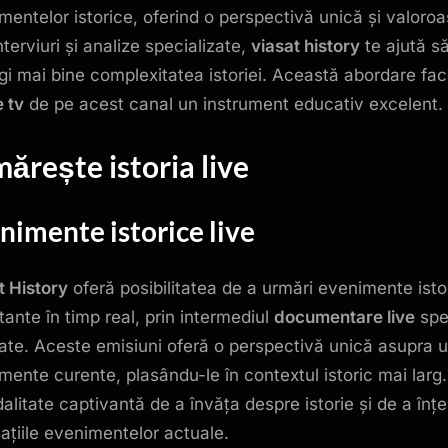
mentelor istorice, oferind o perspectivă unică și valoroa
nterviuri și analize specializate,
viasat history
te ajută s
egi mai bine complexitatea istoriei. Această abordare fac
e tv
de pe acest canal un instrument educativ excelent.
ărește istoria live
nimente istorice live
t History
oferă posibilitatea de a urmări evenimente isto
tante în timp real, prin intermediul
documentare live
spe
ate. Aceste emisiuni oferă o perspectivă unică asupra 
mente curente, plasându-le în contextul istoric mai larg.
alitate captivantă de a învăța despre istorie și de a înț
cațiile evenimentelor actuale.