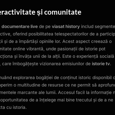
eractivitate și comunitate
e
documentare live
de pe
viasat history
includ segment
ctive, oferind posibilitatea telespectatorilor de a partici
ii și de a împărtăși opiniile lor. Acest aspect creează o
itate online vibrantă, unde pasionații de istorie pot
cționa și învăța unii de la alții. Este o experiență socială
, care îmbogățește vizionarea emisiunilor de
istorie tv
.
nuând explorarea bogăției de conținut istoric disponibil o
perim o multitudine de resurse ce ne permit să aprofu
mentele marcante ale lumii. Accesul facil la informație 
 oportunitatea de a înțelege mai bine trecutul și de a ne
ta cu istoria.