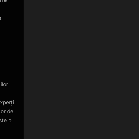
e
ilor
xperți
șor de
Este o