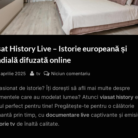
at History Live – Istorie europeană și
ială difuzată online
sted
By
la
 aprilie 2025
tv
Niciun comentariu
Viasat
asionat de istorie? Îți dorești să afli mai multe despre
History
Live
mentele care au modelat lumea? Atunci
viasat history
e
–
ul perfect pentru tine! Pregătește-te pentru o călătorie
Istorie
nantă prin timp, cu
documentare live
captivante și emisi
europeană
orie tv
de înaltă calitate.
și
mondială