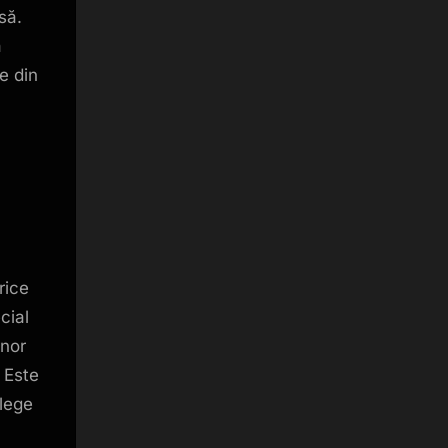
să.
ă
e din
rice
cial
unor
 Este
elege