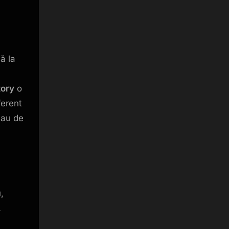
că la
tory
o
ferent
au de
,
.