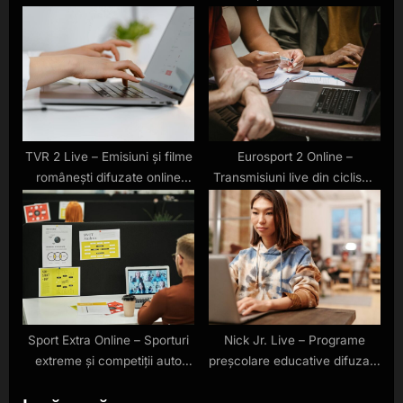
programe variate, online
HD
TVR 2 Live – Emisiuni și filme
Eurosport 2 Online –
românești difuzate online
Transmisiuni live din ciclism,
gratuit
tenis și sporturi de iarnă
Sport Extra Online – Sporturi
Nick Jr. Live – Programe
extreme și competiții auto
preșcolare educative difuzate
difuzate live
online