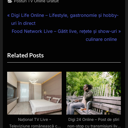
Posturi TV Online Gratuit
Navigare
P
Digi Life Online – Lifestyle, gastronomie și hobby-
r
uri în direct
în
e
N
Food Network Live – Gătit live, rețete și show-uri
articole
v
e
culinare online
i
x
Related Posts
o
t
u
P
s
o
P
s
o
t
s
:
t
:
Național TV Live –
Digi 24 Online – Post de știri
Televiziune românească cu
non-stop cu transmisiuni live