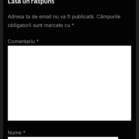
Lasă un răspuns
Adresa ta de email nu va fi publicată.
Câmpurile
obligatorii sunt marcate cu
*
Comentariu
*
Nume
*