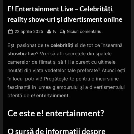
E! Entertainment Live – Celebrități,
reality show-uri și divertisment online
Posted
By
la
22 aprilie 2025
tv
Niciun comentariu
on
E!
Ești pasionat de
tv celebrități
și de tot ce înseamnă
Entertainment
Live
showbiz live
? Vrei să afli secretele din spatele
–
camerelor de filmat și să fii la curent cu ultimele
Celebrități,
noutăți din viața vedetelor tale preferate? Atunci ești
reality
în locul potrivit! Pregătește-te pentru o incursiune
show-
uri
fascinantă în lumea glamourului și a divertismentului
și
oferită de
e! entertainment
.
divertisment
online
Ce este e! entertainment?
O sursă de informații despre