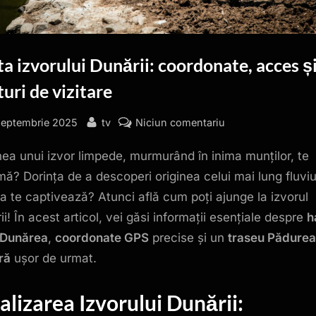
a izvorului Dunării: coordonate, acces ș
uri de vizitare
sted
By
la
septembrie 2025
tv
Niciun comentariu
Harta
nea unui izvor limpede, murmurând în inima munților, te
izvorului
Dunării:
ă? Dorința de a descoperi originea celui mai lung fluviu
coordonate,
a te captivează? Atunci află cum poți ajunge la izvorul
acces
i! În acest articol, vei găsi informații esențiale despre
h
și
 Dunărea
,
coordonate GPS
precise și un
traseu Pădurea
ponturi
ră
ușor de urmat.
de
vizitare
alizarea Izvorului Dunării: