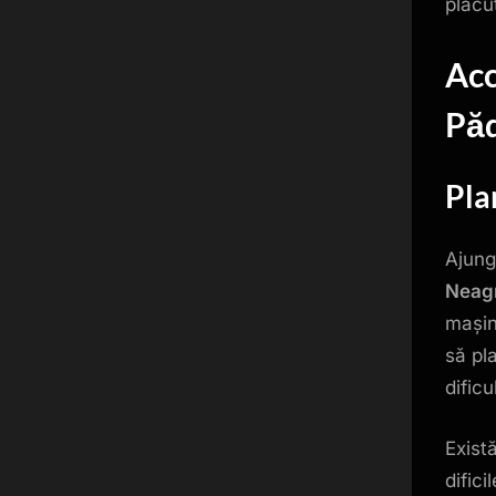
plăcut
Acc
Pă
Pla
Ajung
Neag
mașina
să pl
dific
Exist
difici