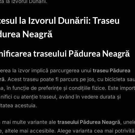
ă la izvorul Dunării.
esul la Izvorul Dunării:
Traseu
durea Neagră
nificarea
traseului Pădurea Neagră
erea la izvor implică parcurgerea unui
traseu Pădurea
ră
. Acest traseu poate fi parcurs pe jos, cu bicicleta sa
, în funcție de preferințe și condițiile fizice. Este impor
anifici cu atenție traseul, având în vedere durata și
ultatea acestuia.
ă mai multe variante ale
traseului Pădurea Neagră
, unel
le, altele mai accesibile. Alege varianta cea mai potrivită