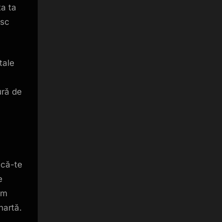
ța ta
esc
tale
ură de
acă-te
e
im
hartă.