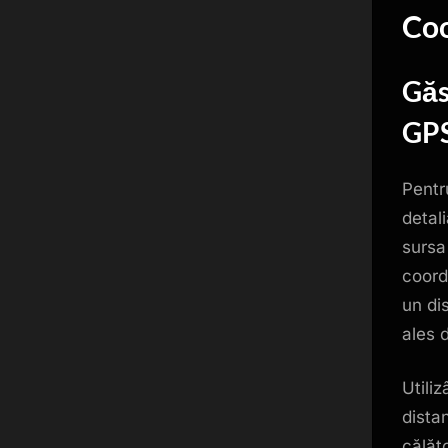
Co
Găs
GP
Pentr
detal
sursa
coord
un di
ales 
Utili
distan
călăt