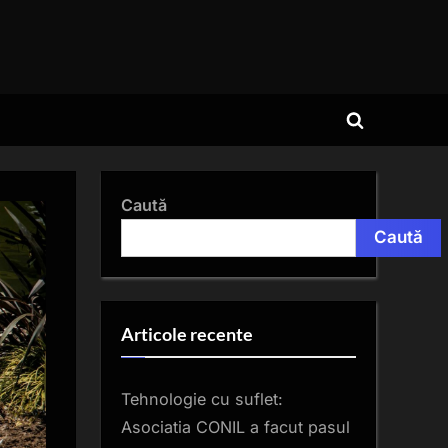
Toggle
search
form
Caută
Caută
Articole recente
Tehnologie cu suflet:
Asociatia CONIL a facut pasul