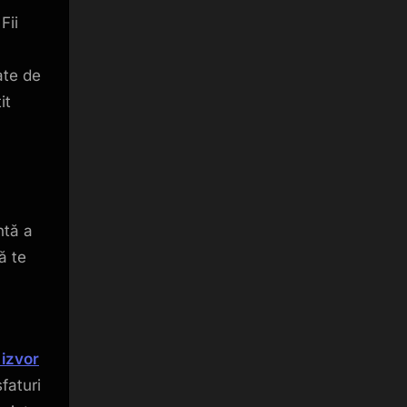
Fii
ate de
it
ntă a
ă te
 izvor
sfaturi