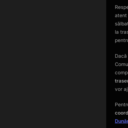
Respe
atent 
sălba
la tra
pentr
Dacă 
Comun
compe
trase
vor a
Pentr
coor
Dună