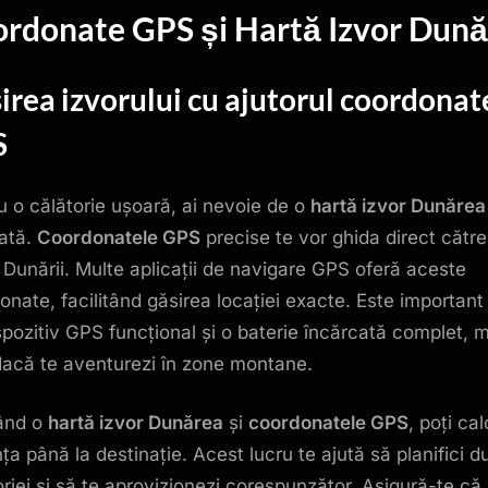
ordonate GPS
și
Hartă Izvor Dun
irea izvorului cu ajutorul
coordonat
S
u o călătorie ușoară, ai nevoie de o
hartă izvor Dunărea
iată.
Coordonatele GPS
precise te vor ghida direct către
 Dunării. Multe aplicații de navigare GPS oferă aceste
onate, facilitând găsirea locației exacte. Este important 
spozitiv GPS funcțional și o baterie încărcată complet, 
dacă te aventurezi în zone montane.
zând o
hartă izvor Dunărea
și
coordonatele GPS
, poți ca
ța până la destinație. Acest lucru te ajută să planifici d
oriei și să te aprovizionezi corespunzător. Asigură-te că