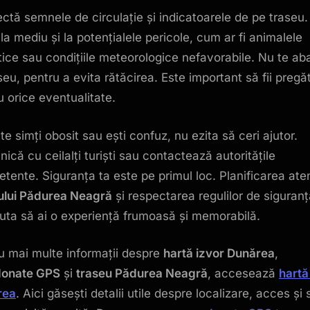
ctă semnele de circulație și indicatoarele de pe traseu. 
la mediu și la potențialele pericole, cum ar fi animalele
tice sau condițiile meteorologice nefavorabile. Nu te ab
seu, pentru a evita rătăcirea. Este important să fii pregăt
u orice eventualitate.
te simți obosit sau ești confuz, nu ezita să ceri ajutor.
ică cu ceilalți turiști sau contactează autoritățile
tente. Siguranța ta este pe primul loc. Planificarea ate
ului Pădurea Neagră
și respectarea regulilor de siguranț
juta să ai o experiență frumoasă și memorabilă.
u mai multe informații despre
hartă izvor Dunărea
,
donate GPS
și
traseu Pădurea Neagră
, accesează
hartă
rea
. Aici găsești detalii utile despre localizare, acces și 