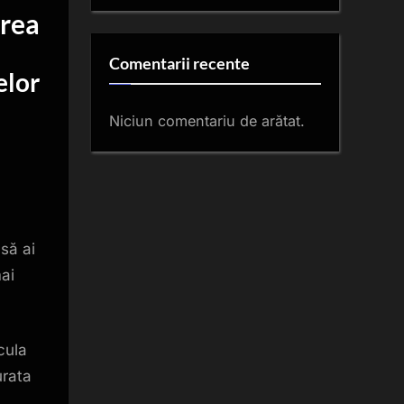
ărea
Comentarii recente
elor
Niciun comentariu de arătat.
să ai
mai
lcula
urata