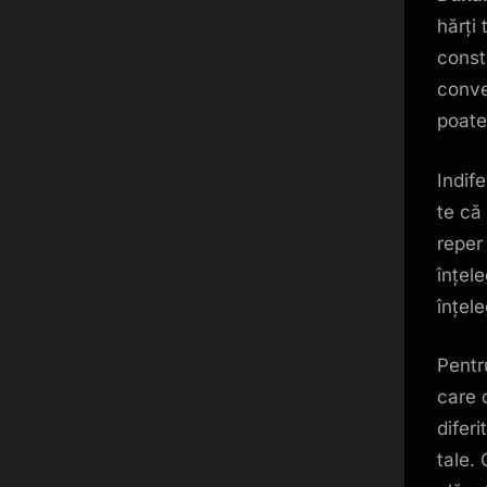
hărți 
const
conve
poate
Indif
te că
reper 
înțel
înțele
Pentr
care 
diferi
tale.