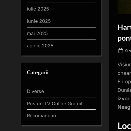
iulie 2025
iunie 2025
Hart
mai 2025
pont
aprilie 2025
Po
9 
on
Visiu
Categorii
cheam
Europ
Dunări
Diverse
izvor
Posturi TV Online Gratuit
Neag
Recomandari
Loc