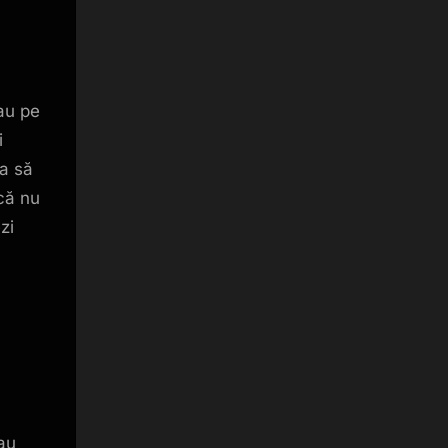
sau pe
i
ta să
 că nu
zi
sau