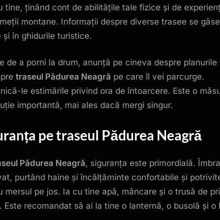
 tine, ținând cont de abilitățile tale fizice și de experien
umeții montane. Informații despre diverse trasee se găs
 și în ghidurile turistice.
te de a porni la drum, anunță pe cineva despre planurile 
spre
traseul Pădurea Neagră
pe care îl vei parcurge.
ică-le estimările privind ora de întoarcere. Este o măs
uție importantă, mai ales dacă mergi singur.
uranța pe
traseul Pădurea Neagră
aseul Pădurea Neagră
, siguranța este primordială. Îmbr
at, purtând haine și încălțăminte confortabile și potrivit
u mersul pe jos. Ia cu tine apă, mâncare și o trusă de pr
r. Este recomandat să ai la tine o lanternă, o busolă și o 