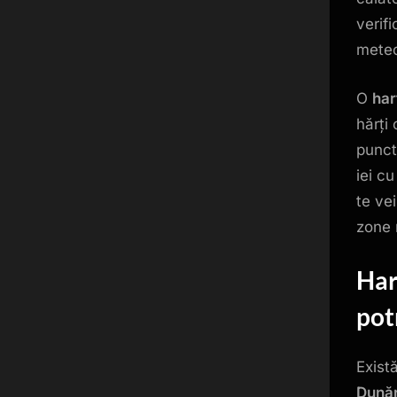
verif
meteo
O
har
hărți 
punct
iei c
te ve
zone 
Har
pot
Exist
Dună