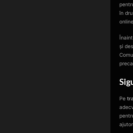
pentru
în dr
online
Înain
și de
Comun
preca
Sig
Pe
tr
adecv
pentr
ajuto