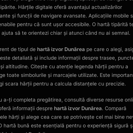
tipărite. Hărțile digitale oferă avantajul actualizărilor
ante și funcții de navigare avansate. Aplicațiile mobile 
nabile pentru că sunt ușor accesibile. O hartă tipărită t
 ajuta să te orientezi chiar și atunci când nu ai semnal.
erent de tipul de
hartă izvor Dunărea
pe care o alegi, asi
 este detaliată și include informații despre trasee, punct
și altitudine. Citește cu atenție legenda hărții pentru a
ege toate simbolurile și marcajele utilizate. Este importan
gi scara hărții pentru a calcula distanțele cu precizie.
u a-ți completa pregătirea, consultă diverse resurse onl
oferă informații despre
hartă izvor Dunărea
. Compară
tele hărți și alege cea care se potrivește cel mai bine ne
 O hartă bună este esențială pentru o experiență sigură ș