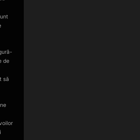
sunt
e
gură-
e de
t să
ine
voilor
i