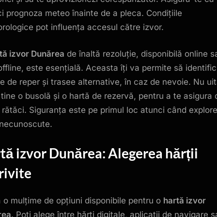
ici prognoza meteo înainte de a pleca. Condițiile
rologice pot influența accesul către izvor.
tă izvor Dunărea
de înaltă rezoluție, disponibilă online 
offline, este esențială. Aceasta îți va permite să identific
e de reper și trasee alternative, în caz de nevoie. Nu ui
u tine o busolă și o hartă de rezervă, pentru a te asigura
i rătăci. Siguranța este pe primul loc atunci când explore
necunoscute.
tă izvor Dunărea
: Alegerea hărții
rivite
ă o mulțime de opțiuni disponibile pentru o
hartă izvor
rea
. Poți alege între hărți digitale, aplicații de navigare 