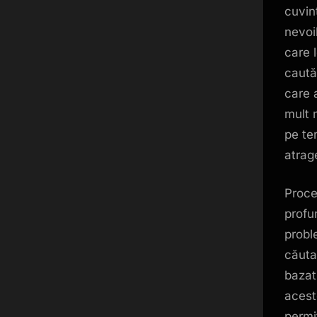
cuvint
nevoil
care 
caută
care 
mult 
pe te
atrag
Proce
profu
probl
căuta
bazat
acest
permi