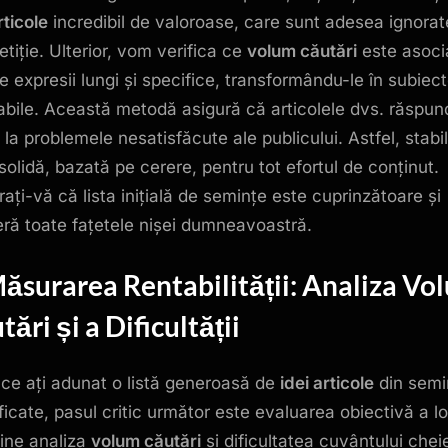
rticole
incredibil de valoroase, care sunt adesea ignorat
tiție. Ulterior, vom verifica ce
volum căutări
este asoci
e expresii lungi și specifice, transformându-le în subiec
tabile. Această metodă asigură că articolele dvs. răspun
 la problemele nesatisfăcute ale publicului. Astfel, stabili
solidă, bazată pe cerere, pentru tot efortul de conținut.
rați-vă că lista inițială de semințe este cuprinzătoare și
ră toate fațetele nișei dumneavoastră.
Măsurarea Rentabilității: Analiza
Vo
tări
și a Dificultății
ce ați adunat o listă generoasă de
idei articole
din semi
ficate, pasul critic următor este evaluarea obiectivă a lor
vine analiza
volum căutări
și dificultatea cuvântului chei