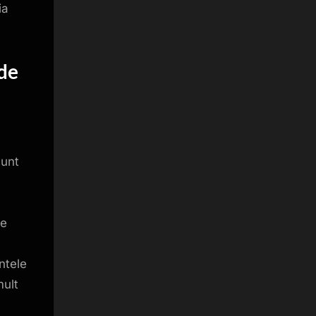
ia
de
sunt
re
ntele
ult