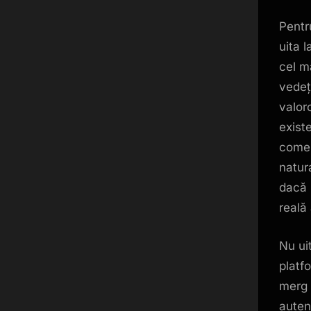
Pentr
uita 
cel m
vedeți
valor
exist
comen
natur
dacă i
reală 
Nu uit
platf
merg 
auten