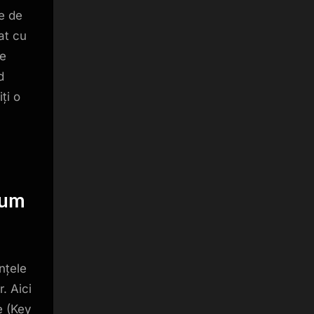
e de
at cu
te
d
ți o
lum
nțele
. Aici
e (Key