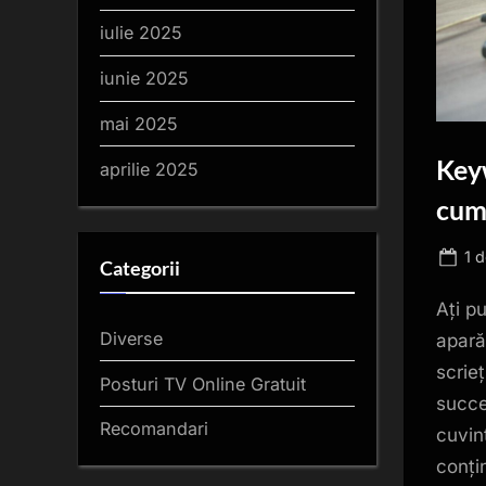
iulie 2025
iunie 2025
mai 2025
Key
aprilie 2025
cum 
Po
1 
Categorii
on
Ați pu
Diverse
apară
scrie
Posturi TV Online Gratuit
succe
Recomandari
cuvin
conți