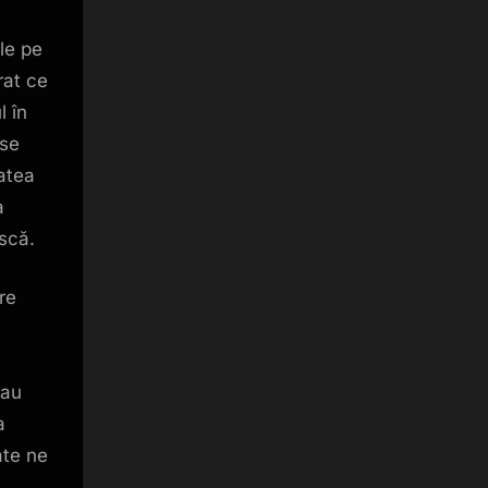
ele pe
rat ce
l în
nse
tatea
a
ască.
re
sau
a
ate ne