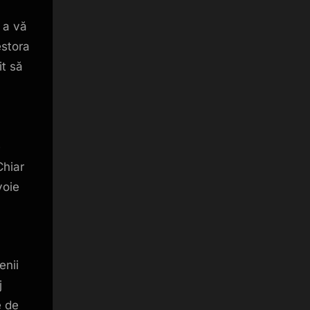
 a vă
estora
it să
e
Chiar
voie
enii
j
e de