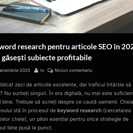
word research pentru articole SEO în 20
găsești subiecte profitabile
sted
By
la
decembrie 2025
tv
Niciun comentariu
Keyword
blicat zeci de articole excelente, dar traficul întârzie să
research
pentru
? Nu sunteți singuri. În era digitală, nu mai este suficien
articole
ți bine. Trebuie să scrieți despre ce caută oamenii. Chei
SEO
sului stă în procesul de
keyword research
(cercetarea
în
telor cheie), un pilon esențial pentru orice strategie de
2025:
nut bine pusă la punct.
cum