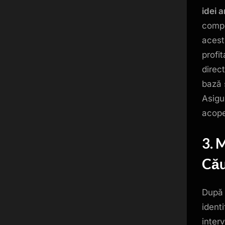
idei a
compe
acest
profi
direct
bază 
Asigu
acope
3. 
Cău
După 
identi
inter