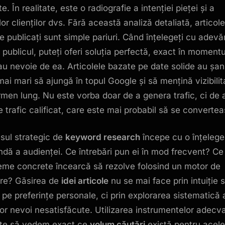
e. În realitate, este o radiografie a intenției pieței și a
or clienților dvs. Fără această analiză detaliată, articol
le publicați sunt simple pariuri. Când înțelegeți cu adevă
 publicul, puteți oferi soluția perfectă, exact în momentu
au nevoie de ea. Articolele bazate pe date solide au șa
mai mari să ajungă în topul Google și să mențină vizibili
rmen lung. Nu este vorba doar de a genera trafic, ci de 
e trafic calificat, care este mai probabil să se converte
sul strategic de
keyword research
începe cu o înțelege
ndă a audienței. Ce întrebări pun ei în mod frecvent? Ce
eme concrete încearcă să rezolve folosind un motor de
re? Găsirea de
idei articole
nu se mai face prin intuiție 
 pe preferințe personale, ci prin explorarea sistematică 
or nevoi nesatisfăcute. Utilizarea instrumentelor adecv
te să vedem exact ce
volum căutări
există pentru acele