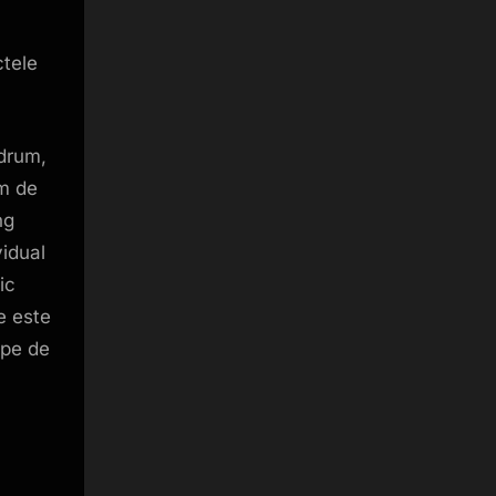
ctele
 drum,
em de
ng
vidual
ic
e este
ape de