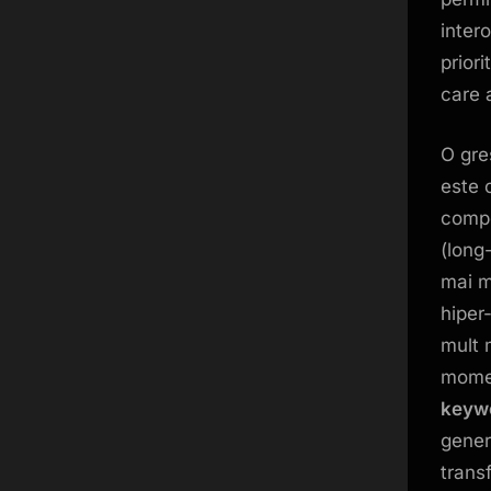
inter
prior
care 
O gre
este 
compe
(long
mai m
hiper
mult 
momen
keyw
gener
transf