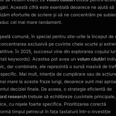
ogări. Această cifră este esențială deoarece ne ajută să
itizăm eforturile de scriere și să ne concentrăm pe subie
aduc cel mai mare randament.
șeală comună, în special pentru site-urile la început de
concentrarea exclusivă pe cuvinte cheie scurte și extr
titive. În 2025, succesul vine din explorarea coșului lu
-tail keywords). Acestea pot avea un
volum căutări
indi
ic, dar combinate, ele reprezintă o sursă masivă de traf
-specific. Mai mult, intenția de cumpărare sau de acțiun
mai mare la aceste fraze lungi, deoarece sunt mai apro
tul deciziei finale. De aceea, o strategie eficientă de
ord research
trebuie să echilibreze cuvintele principale,
ice, cu nișele foarte specifice. Prioritizarea corectă
ormă timpul petrecut în fața tastaturii într-o investiție