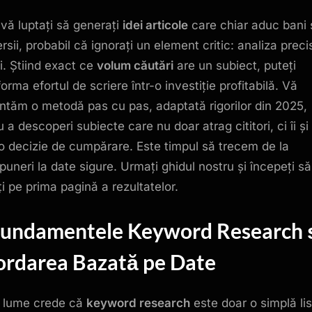
găsești
vă luptați să generați
idei articole
care chiar aduc bani 
subiecte
profitabile
rsii, probabil că ignorați un element critic: analiza preci
ii. Știind exact ce
volum căutări
are un subiect, puteți
orma efortul de scriere într-o investiție profitabilă. Vă
ntăm o metodă pas cu pas, adaptată rigorilor din 2025,
 a descoperi subiecte care nu doar atrag cititori, ci îi și
 o decizie de cumpărare. Este timpul să trecem de la
puneri la date sigure. Urmați ghidul nostru și începeți s
ți pe prima pagină a rezultatelor.
Fundamentele
Keyword Research
rdarea Bazată pe Date
 lume crede că
keyword research
este doar o simplă li