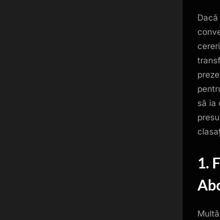
Dacă 
conve
cerer
transf
preze
pentru
să ia
presu
clasa
1. 
Abo
Multă