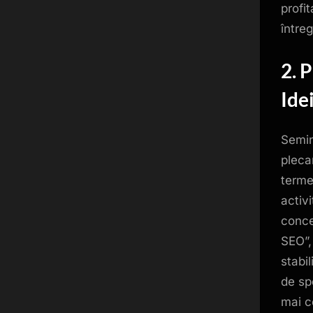
profi
între
2. 
Ide
Semin
pleca
terme
activ
conce
SEO”,
stabi
de sp
mai c