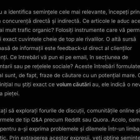
u a identifica semințele cele mai relevante, începeți prin
la concurență directă și indirectă. Ce articole le aduc ac
ai mult trafic organic? Folosiți instrumente care vă perm
 exact cuvintele cheie de top ale rivalilor. O altă sursă
oasă de informații este feedback-ul direct al clienților
enți. Ce întrebări vă pun ei pe email, în secțiunea de
tarii sau pe rețelele sociale? Aceste întrebări formulat
al sunt, de fapt, fraze de căutare cu un potențial mare. 
nițial nu știți exact ce
volum căutări
au, ele indică o ne
a pieței.
ați să explorați forurile de discuții, comunitățile online și
ormele de tip Q&A precum Reddit sau Quora. Acolo, oam
pentru a-și exprima problemele și dilemele într-un limba
tic. Prin extragerea acestor expresii, veți obține seminț