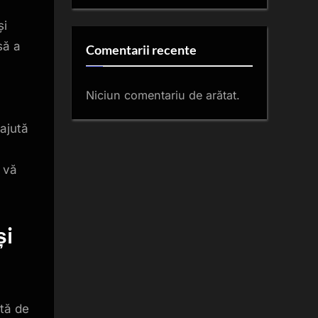
și
să a
Comentarii recente
Niciun comentariu de arătat.
 ajută
ă vă
și
stă de