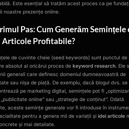
tabilă. Este esențial să tratăm acest proces ca pe fundaț
gii noastre prezențe online.
Primul Pas: Cum Generăm Semințele 
i Articole
Profitabile?
țele de cuvinte cheie (seed keywords) sunt punctul de
re absolut al oricărui proces de
keyword research
. Ele 
nii generali care definesc domeniul dumneavoastră de
itate sau nișa de piață. De exemplu, dacă blogul dvs. se
ntrează pe marketing digital, semințele pot fi „optimiza
 „publicitate online” sau „strategie de conținut”. Odată
lite, aceste semințe generale vor fi introduse în instrume
ecialitate pentru a genera mii de variații și
idei articole
m
oncrete și mai detaliate.