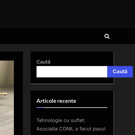
Toggle
search
form
Caută
Caută
Articole recente
Tehnologie cu suflet:
Asociatia CONIL a facut pasul