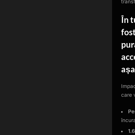
trans
În t
fos
pur
acce
așa
Impac
care 
Pe
încura
1.