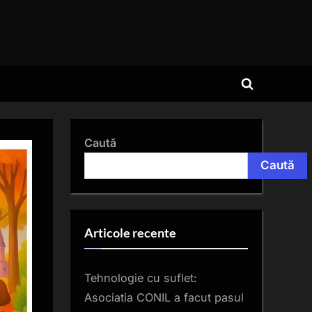
Toggle
search
form
Caută
Caută
Articole recente
Tehnologie cu suflet:
Asociatia CONIL a facut pasul