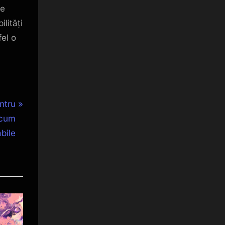
de
lități
fel o
ntru
 cum
bile