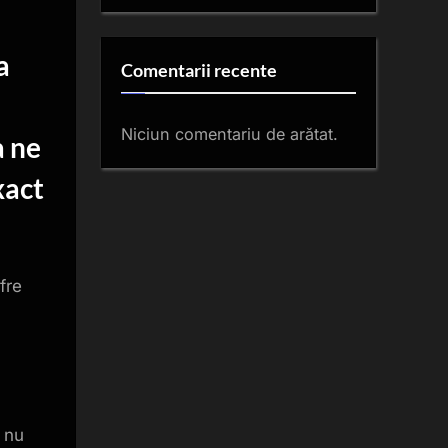
a
Comentarii recente
Niciun comentariu de arătat.
a ne
xact
fre
 nu