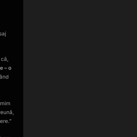
saj
 că,
e – o
Când
,
țumim
reună,
ere.”