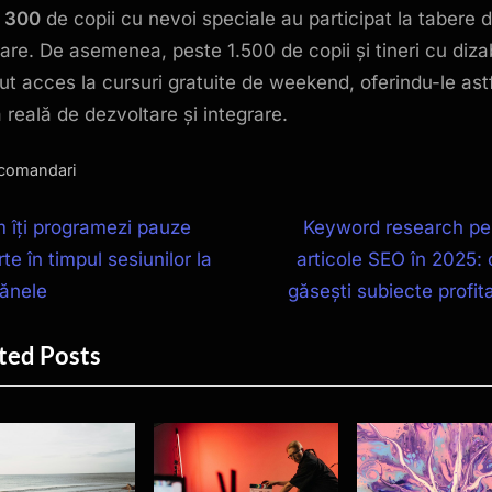
e
300
de copii cu nevoi speciale au participat la tabere 
rare. De asemenea, peste 1.500 de copii și tineri cu dizabi
ut acces la cursuri gratuite de weekend, oferindu-le ast
 reală de dezvoltare și integrare.
comandari
igare
N
 îți programezi pauze
Keyword research pe
e
te în timpul sesiunilor la
articole SEO în 2025:
x
ănele
găsești subiecte profita
t
icole
ted Posts
P
o
s
t
: