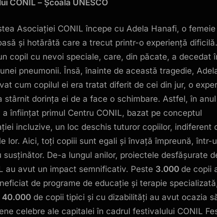
lui CONIL – Școala UNESCO
tea Asociației CONIL începe cu Adela Hanafi, o femeie
asă și hotărâtă care a trecut printr-o experiență dificilă
un copil cu nevoi speciale, care, din păcate, a decedat î
unei pneumonii. Însă, înainte de această tragedie, Adel
at cum copilul ei era tratat diferit de cei din jur, o expe
a stârnit dorința ei de a face o schimbare. Astfel, în anul
 a înființat primul Centru CONIL, bazat pe conceptul
iei incluzive, un loc deschis tuturor copiilor, indiferent 
e lor. Aici, toți copiii sunt egali și învață împreună, într-
 susținător. De-a lungul anilor, proiectele desfășurate d
 au avut un impact semnificativ. Peste
3.000
de copii a
neficiat de programe de educație și terapie specializată
e
40.000
de copii tipici și cu dizabilități au avut ocazia s
ene celebre ale capitalei în cadrul festivalului CONIL Fes