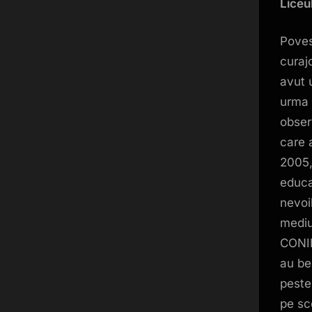
Liceu
Poves
curajo
avut 
urma 
observ
care 
2005,
educaț
nevoil
mediu
CONIL
au be
pest
pe sc