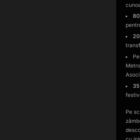
cunoa
80 
pentr
20
trans
Pe
Metrop
Asoci
35
festiv
Pe sc
zâmbe
desco
cu in