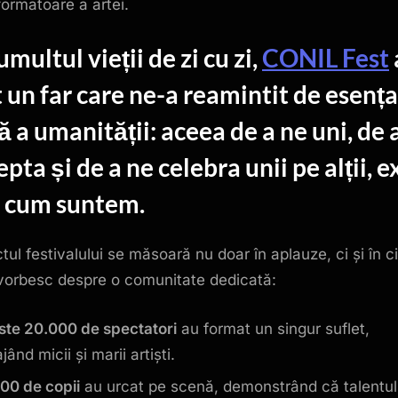
formatoare a artei.
a
Festivalului
umultul vieții de zi cu zi,
CONIL Fest
Integrări
t un far care ne-a reamintit de esența
ă a umanității: aceea de a ne uni, de 
pta și de a ne celebra unii pe alții, e
 cum suntem.
tul festivalului se măsoară nu doar în aplauze, ci și în ci
vorbesc despre o comunitate dedicată:
ste 20.000 de spectatori
au format un singur suflet,
jând micii și marii artiști.
600 de copii
au urcat pe scenă, demonstrând că talentul