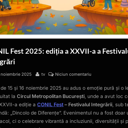
L Fest 2025: ediția a XXVII-a a Festival
grări
sted
By
la
 noiembrie 2025
tv
Niciun comentariu
CONIL
e de 15 și 16 noiembrie 2025 au adus o emoție pură și o l
Fest
2025:
uitat la
Circul Metropolitan București
, unde a avut loc 
ediția
XXVII-a ediție a
CONIL Fest
– Festivalul Integrării
, sub 
a
ndă: „Dincolo de Diferențe”. Evenimentul nu a fost doar 
XXVII-
col, ci o celebrare vibrantă a incluziunii, diversității și p
a