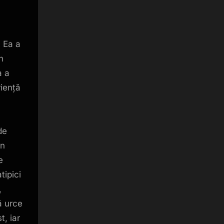
. Ea a
n
a a
riență
de
un
e
tipici
,
ă urce
t, iar