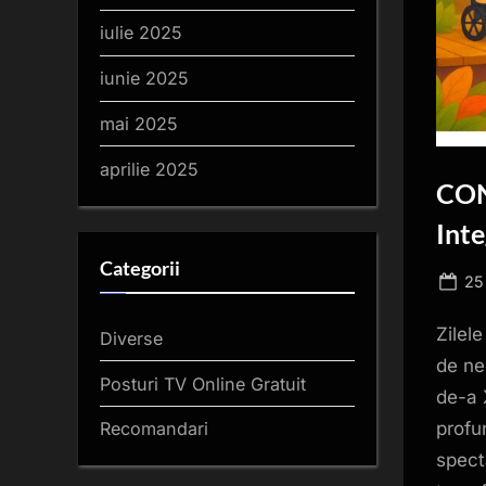
iulie 2025
iunie 2025
mai 2025
aprilie 2025
CONI
Inte
Categorii
Po
25
on
Zilel
Diverse
de ne
Posturi TV Online Gratuit
de-a 
profu
Recomandari
specta