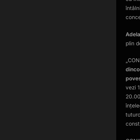
întâl
conce
Adela
plin 
„CONI
dinco
poves
vezi 
20.00
înțel
tutur
const