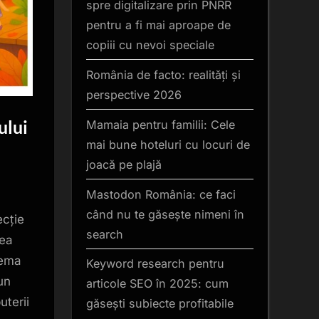
spre digitalizare prin PNRR
pentru a fi mai aproape de
copiii cu nevoi speciale
România de facto: realități și
perspective 2026
ului
Mamaia pentru familii: Cele
mai bune hoteluri cu locuri de
joacă pe plajă
Mastodon România: ce faci
când nu te găsește nimeni în
ecție
search
cea
tema
Keyword research pentru
un
articole SEO în 2025: cum
uterii
găsești subiecte profitabile