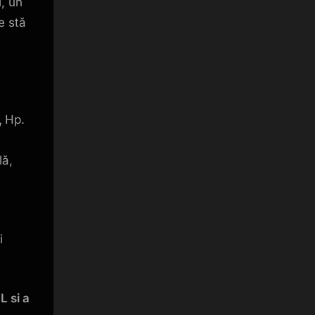
i, un
e stă
,
Hp.
lă,
i
L si a