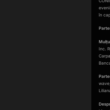
CONIL
eveni
în cap
Parten
Mulțu
Inc. 
Carpa
Banca
Parte
wave,
Lilian
Despr