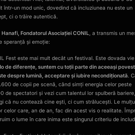
nit într-un mod unic, dovedind că incluziunea nu este un
pt, ci o trăire autentică.
 Hanafi, Fondatorul Asociației CONIL
, a transmis un me
de speranță și emoție:
L Fest este mai mult decât un festival. Este dovada vie
lo de diferențe, suntem cu toții parte din aceeași povest
te despre lumină, acceptare și iubire necondiționată
. 
1.600 de copii pe scenă, când simți energia celor peste
0 de spectatori și vezi cum talentul lor spulberă bariere
egi că nu contează cine ești, ci cum strălucești. Le mul
or celor care, an de an, fac din acest vis o realitate. Împ
ruim o lume în care inima este singurul criteriu de includ