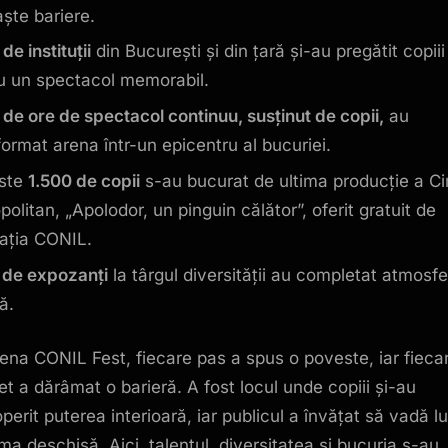
ște bariere.
de instituții
din București și din țară și-au pregătit copiii
u un spectacol memorabil.
 de ore de spectacol continuu, susținut de copii,
au
format arena într-un epicentru al bucuriei.
ste
1.500 de copii
s-au bucurat de ultima producție a Ci
olitan, „Apolodor, un pinguin călător”, oferit gratuit de
ația CONIL.
 de expozanți
la târgul diversității au completat atmosf
ă.
ena CONIL Fest, fiecare pas a spus o poveste, iar fieca
t a dărâmat o barieră. A fost locul unde copiii și-au
perit puterea interioară, iar publicul a învățat să vadă 
ima deschisă. Aici, talentul, diversitatea și bucuria s-au