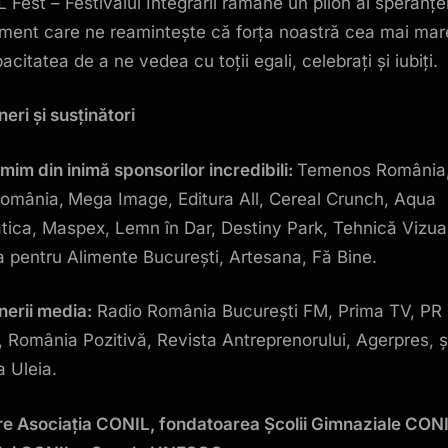
 Fest – Festivalul Integrării rămâne un pilon al speranțe
ment care ne reamintește că forța noastră cea mai mar
acitatea de a ne vedea cu toții egali, celebrați și iubiți.
eri și susținători
mim din inimă sponsorilor incredibili:
Temenos România
România,
Mega Image, Editura All, Cereal Crunch, Aqua
tica, Maspex, Lemn în Dar, Destiny Park, Tehnică Vizua
 pentru Alimente București, Artesana, Fă Bine.
nerii media:
Radio România București FM, Prima TV, PR
 România Pozitivă, Revista Antreprenorului, Agerpres, ș
a Uleia.
e Asociația CONIL, fondatoarea Școlii Gimnaziale CONI